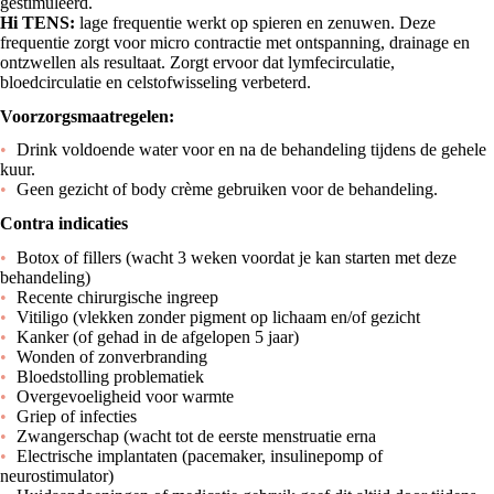
gestimuleerd.
Hi TENS:
lage frequentie werkt op spieren en zenuwen. Deze
frequentie zorgt voor micro contractie met ontspanning, drainage en
ontzwellen als resultaat. Zorgt ervoor dat lymfecirculatie,
bloedcirculatie en celstofwisseling verbeterd.
Voorzorgsmaatregelen:
Drink voldoende water voor en na de behandeling tijdens de gehele
kuur.
Geen gezicht of body crème gebruiken voor de behandeling.
Contra indicaties
Botox of fillers (wacht 3 weken voordat je kan starten met deze
behandeling)
Recente chirurgische ingreep
Vitiligo (vlekken zonder pigment op lichaam en/of gezicht
Kanker (of gehad in de afgelopen 5 jaar)
Wonden of zonverbranding
Bloedstolling problematiek
Overgevoeligheid voor warmte
Griep of infecties
Zwangerschap (wacht tot de eerste menstruatie erna
Electrische implantaten (pacemaker, insulinepomp of
neurostimulator)