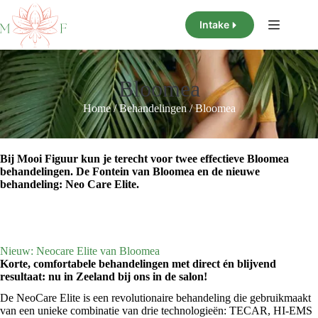
Ga
naar
Intake
de
inhoud
Bloomea
Home
/
Behandelingen
/
Bloomea
Bij Mooi Figuur kun je terecht voor twee effectieve Bloomea
behandelingen. De Fontein van Bloomea en de nieuwe
behandeling: Neo Care Elite.
Nieuw: Neocare Elite van Bloomea
Korte, comfortabele behandelingen met direct én blijvend
resultaat: nu in Zeeland bij ons in de salon!
De NeoCare Elite is een revolutionaire behandeling die gebruikmaakt
van een unieke combinatie van drie technologieën: TECAR, HI-EMS