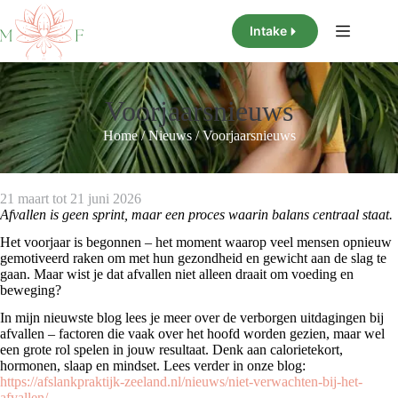
Ga
naar
Intake
de
inhoud
Voorjaarsnieuws
Home
/
Nieuws
/
Voorjaarsnieuws
21 maart tot 21 juni 2026
Afvallen is geen sprint, maar een proces waarin balans centraal staat.
Het voorjaar is begonnen – het moment waarop veel mensen opnieuw
gemotiveerd raken om met hun gezondheid en gewicht aan de slag te
gaan. Maar wist je dat afvallen niet alleen draait om voeding en
beweging?
In mijn nieuwste blog lees je meer over de verborgen uitdagingen bij
afvallen – factoren die vaak over het hoofd worden gezien, maar wel
een grote rol spelen in jouw resultaat. Denk aan calorietekort,
hormonen, slaap en mindset. Lees verder in onze blog:
https://afslankpraktijk-zeeland.nl/nieuws/niet-verwachten-bij-het-
afvallen/