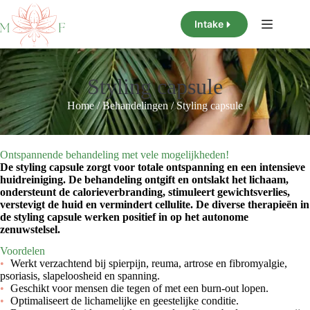
Ga
naar
Intake
de
inhoud
Styling capsule
Home
/
Behandelingen
/
Styling capsule
Ontspannende behandeling met vele mogelijkheden!
De styling capsule zorgt voor totale ontspanning en een intensieve
huidreiniging. De behandeling ontgift en ontslakt het lichaam,
ondersteunt de calorieverbranding, stimuleert gewichtsverlies,
verstevigt de huid en vermindert cellulite. De diverse therapieën in
de styling capsule werken positief in op het autonome
zenuwstelsel.
Voordelen
Werkt verzachtend bij spierpijn, reuma, artrose en fibromyalgie,
psoriasis, slapeloosheid en spanning.
Geschikt voor mensen die tegen of met een burn-out lopen.
Optimaliseert de lichamelijke en geestelijke conditie.