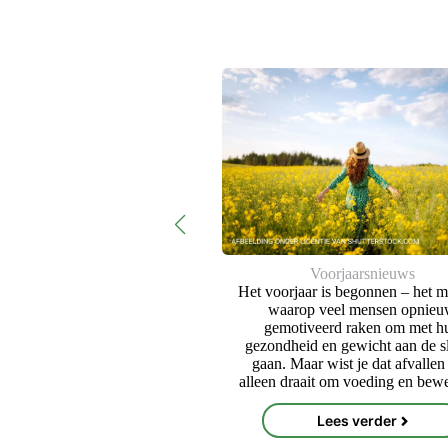
Voorjaarsnieuws
llulitis stiekem lipoedeem?
Het voorjaar is begonnen – het 
erken het verschil!
waarop veel mensen opnie
Lees verder
gemotiveerd raken om met h
gezondheid en gewicht aan de sl
gaan. Maar wist je dat afvallen 
alleen draait om voeding en bew
Lees verder