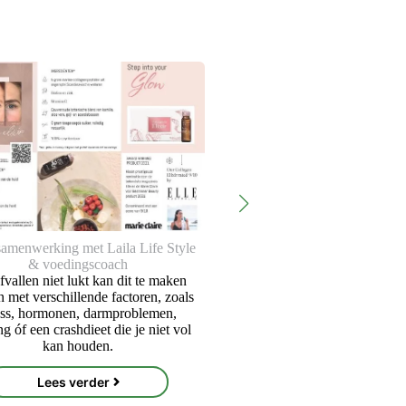
Afvallen is meer dan een r
amenwerking met Laila Life Style
Je geest én lichaam moeten 
& voedingscoach
in balans zijn om die overto
fvallen niet lukt kan dit te maken
kwijt te kunnen rak
 met verschillende factoren, zoals
ess, hormonen, darmproblemen,
g óf een crashdieet die je niet vol
Lees verder
kan houden.
Lees verder