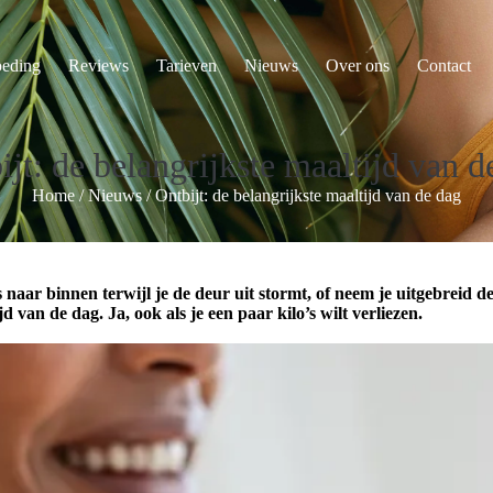
eding
Reviews
Tarieven
Nieuws
Over ons
Contact
ijt: de belangrijkste maaltijd van d
Home
/
Nieuws
/
Ontbijt: de belangrijkste maaltijd van de dag
 naar binnen terwijl je de deur uit stormt, of neem je uitgebreid
d van de dag. Ja, ook als je een paar kilo’s wilt verliezen.