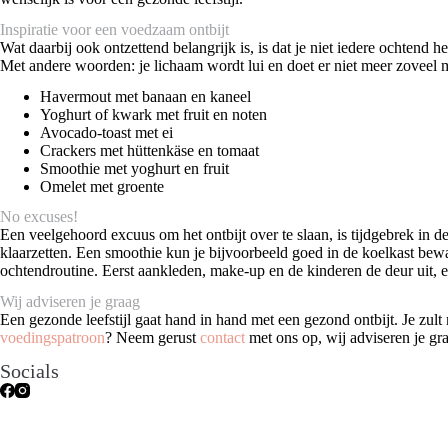
Inspiratie voor een voedzaam ontbijt
Wat daarbij ook ontzettend belangrijk is, is dat je niet iedere ochtend 
Met andere woorden: je lichaam wordt lui en doet er niet meer zoveel mo
Havermout met banaan en kaneel
Yoghurt of kwark met fruit en noten
Avocado-toast met ei
Crackers met hüttenkäse en tomaat
Smoothie met yoghurt en fruit
Omelet met groente
No excuses!
Een veelgehoord excuus om het ontbijt over te slaan, is tijdgebrek in d
klaarzetten. Een smoothie kun je bijvoorbeeld goed in de koelkast bew
ochtendroutine. Eerst aankleden, make-up en de kinderen de deur uit, en 
Wij adviseren je graag
Een gezonde leefstijl gaat hand in hand met een gezond ontbijt. Je zul
voedingspatroon
? Neem gerust
contact
met ons op, wij adviseren je gr
Socials