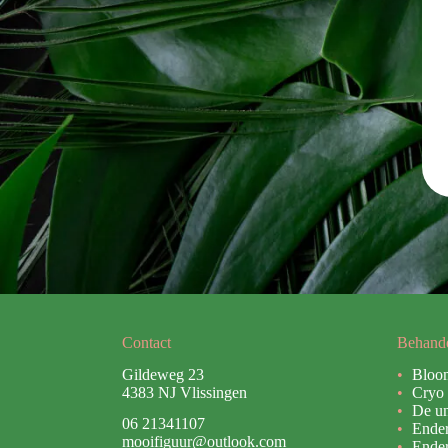
Contact
Behand
Gildeweg 23
Bloo
4383 NJ Vlissingen
Cryo 
De un
06 21341107
Ende
mooifiguur@outlook.com
Ender