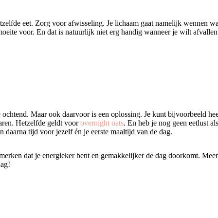
hetzelfde eet. Zorg voor afwisseling. Je lichaam gaat namelijk wennen wan
eite voor. En dat is natuurlijk niet erg handig wanneer je wilt afvallen
e ochtend. Maar ook daarvoor is een oplossing. Je kunt bijvoorbeeld hee
aren. Hetzelfde geldt voor
overnight oats
.
En heb je nog geen eetlust als
daarna tijd voor jezelf én je eerste maaltijd van de dag.
t merken dat je energieker bent en gemakkelijker de dag doorkomt. Meer
aag!