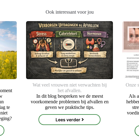
Ook interessant voor jou
Wat veel vrouwen niet verwachten bij
Onze s
moment
het afvallen.
uw
In dit blog bespreken we de meest
Als a
un
voorkomende problemen bij afvallen en
hebben
ag te
geven we praktische tips.
str
niet
voedin
eging?
Lees verder