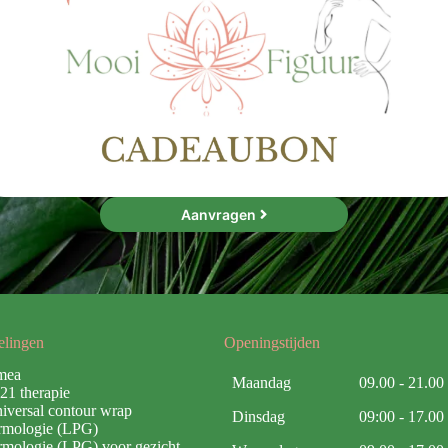
Aanvragen
elingen
Openingstijden
mea
Maandag
09.00 - 21.00
21 therapie
iversal contour wrap
Dinsdag
09:00 - 17.00
rmologie (LPG)
mologie (LPG) voor gezicht