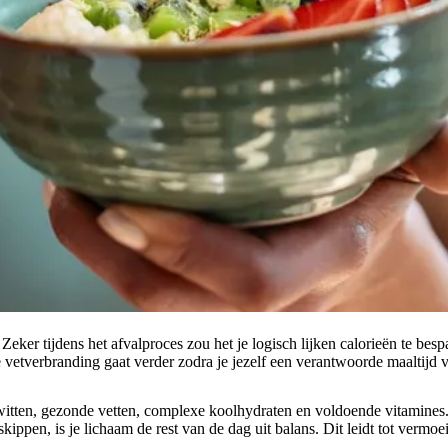
ker tijdens het afvalproces zou het je logisch lijken calorieën te bespa
vetverbranding gaat verder zodra je jezelf een verantwoorde maaltijd vo
itten, gezonde vetten, complexe koolhydraten en voldoende vitamines. 
e skippen, is je lichaam de rest van de dag uit balans. Dit leidt tot verm