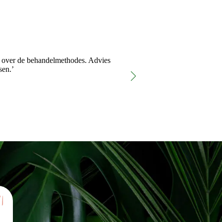
es over de behandelmethodes. Advies
‘Fijne locatie en Joan heeft 
sen.’