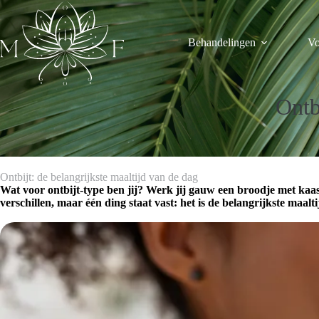
Ga
naar
de
Behandelingen
Vo
inhoud
Ontb
Ontbijt: de belangrijkste maaltijd van de dag
Wat voor ontbijt-type ben jij? Werk jij gauw een broodje met kaas
verschillen, maar één ding staat vast: het is de belangrijkste maaltij